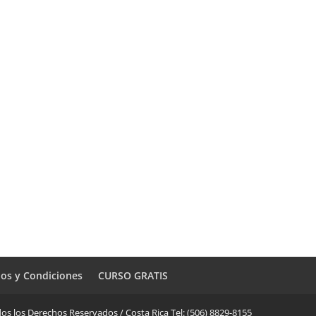
os y Condiciones
CURSO GRATIS
os los Derechos Reservados / Costa Rica Tel: (506) 8829-8155