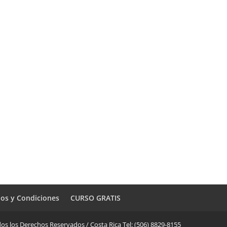
os y Condiciones
CURSO GRATIS
os los Derechos Reservados / Costa Rica Tel: (506) 8829-8155