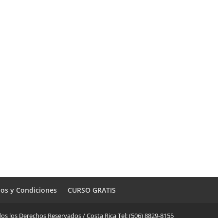
os y Condiciones
CURSO GRATIS
os los Derechos Reservados / Costa Rica Tel: (506) 8829-8155