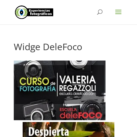
Widge DeleFoco