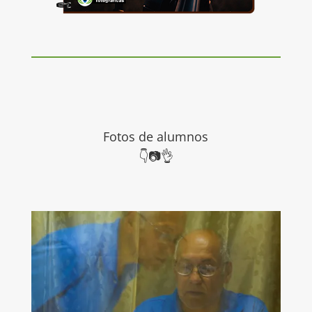
Fotos de alumnos
👇
📷👌