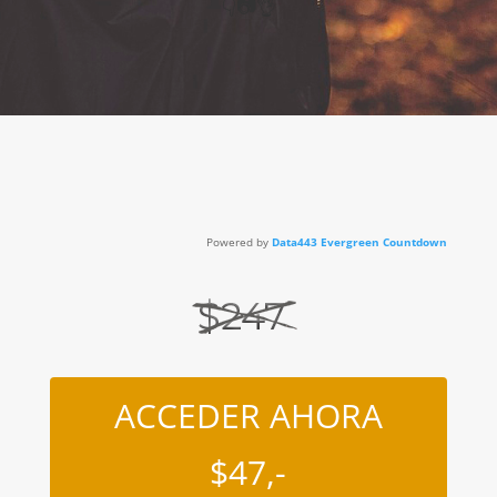
👇
📷👌
Powered by
Data443 Evergreen Countdown
ACCEDER AHORA
$47,-