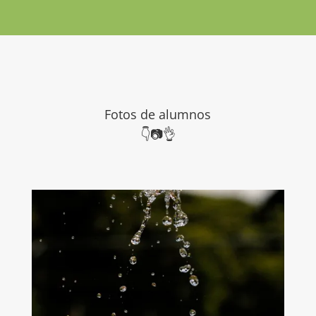
Fotos de alumnos
👇
📷👌