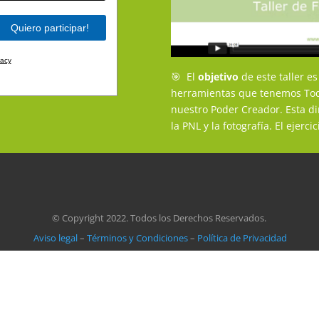
vacy
🎯
​
El
objetivo
de este taller e
herramientas que tenemos Tod
nuestro Poder Creador. Esta di
la PNL y la fotografía. El ejerc
© Copyright 2022. Todos los Derechos Reservados.
Aviso legal
–
Términos y Condiciones
–
Política de Privacidad