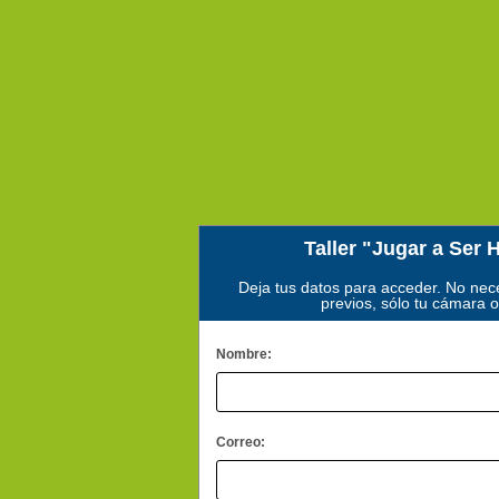
Taller "Jugar a Ser
Deja tus datos para acceder. No nec
previos, sólo tu cámara o
Nombre:
Correo: