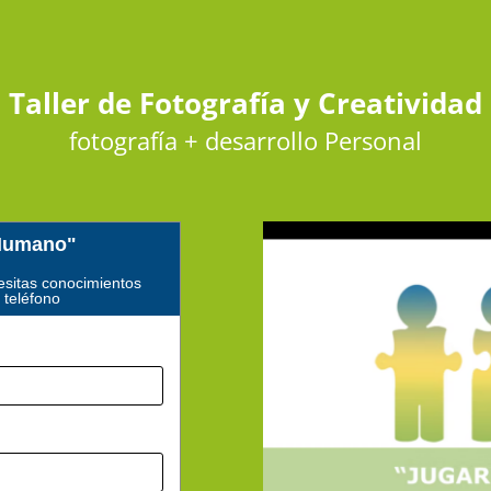
Taller de Fotografía y Creatividad
fotografía + desarrollo Personal
 Humano"
esitas conocimientos
 teléfono