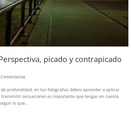
Perspectiva, picado y contrapicado
 Comentarios
, de profundidad, en tus fotografías debes aprender a aplicar
a transmitir sensaciones es importante que tengas en cuenta
egún lo que...