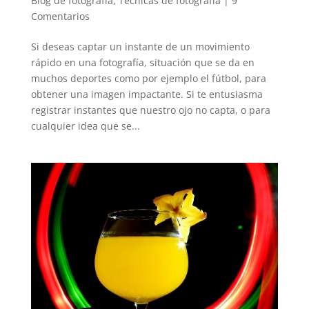
Blog de fotografía
,
Técnicas de fotografía
|
9
Comentarios
Si deseas captar un instante de un movimiento
rápido en una fotografía, situación que se da en
muchos deportes como por ejemplo el fútbol, para
obtener una imagen impactante. Si te entusiasma
registrar instantes que nuestro ojo no capta, o para
cualquier idea que se...