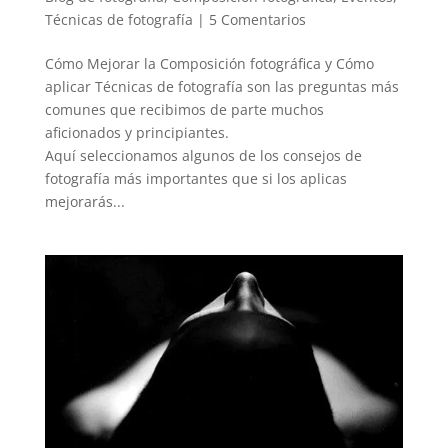
Técnicas de fotografía
|
5 Comentarios
Cómo Mejorar la Composición fotográfica y Cómo
aplicar Técnicas de fotografía son las preguntas más
comunes que recibimos de parte muchos
aficionados y principiantes.
Aquí seleccionamos algunos de los consejos de
fotografía más importantes que si los aplicas
mejorarás...