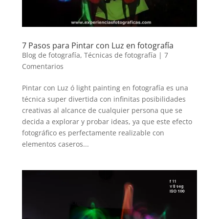
7 Pasos para Pintar con Luz en fotografía
Blog de fotografía
,
Técnicas de fotografía
|
7
Comentarios
Pintar con Luz ó light painting en fotografía es una
técnica super divertida con infinitas posibilidades
creativas al alcance de cualquier persona que se
decida a explorar y probar ideas, ya que este efecto
fotográfico es perfectamente realizable con
elementos caseros...