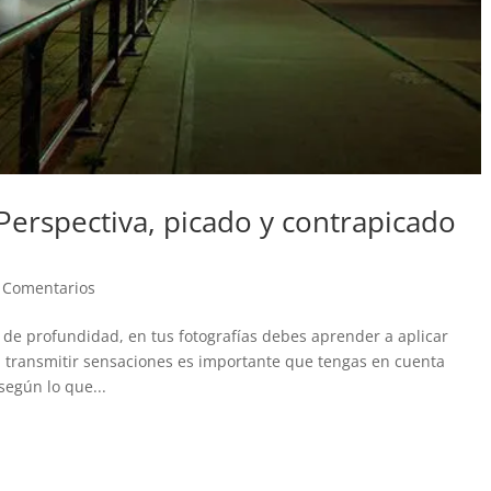
Perspectiva, picado y contrapicado
 Comentarios
, de profundidad, en tus fotografías debes aprender a aplicar
a transmitir sensaciones es importante que tengas en cuenta
egún lo que...