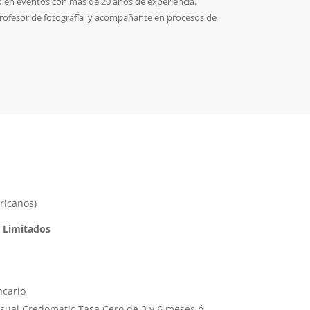
o en eventos con más de 20 años de experiencia.
 Profesor de fotografía y acompañante en procesos de
ricanos)
 Limitados
ncario
nsual Credomatic Tasa Cero de 3 y 6 meses ó