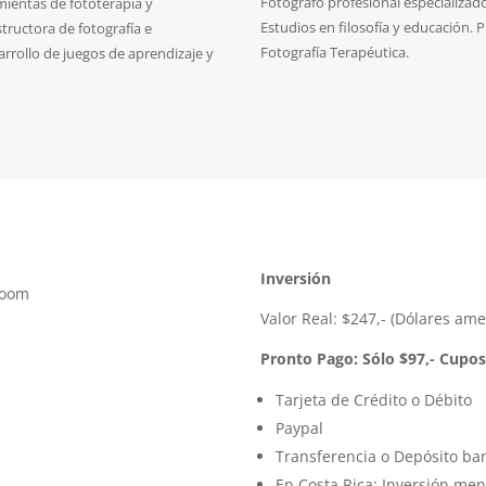
Fotógrafo profesional especializad
amientas de fototerapia y
Estudios en filosofía y educación.
structora de fotografía e
Fotografía Terapéutica.
arrollo de juegos de aprendizaje y
Inversión
Zoom
Valor Real: $247,-
(Dólares ame
Pronto Pago
:
Sólo $97,-
Cupos
Tarjeta de Crédito o Débito
Paypal
Transferencia o Depósito ba
En Costa Rica: Inversión me