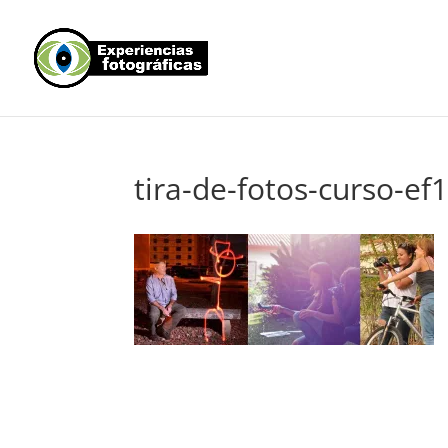
tira-de-fotos-curso-ef