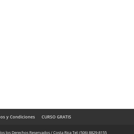
os y Condiciones
CURSO GRATIS
os los Derechos Reservados / Costa Rica Tel: (506) 8829-8155