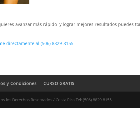
i quieres avanzar más rápido y lograr mejores resultados puedes 
me directamente al (506) 8829-8155
os y Condiciones
CURSO GRATIS
os los Derechos Reservados / Costa Rica Tel: (506) 8829-8155