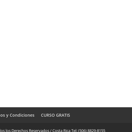
os y Condiciones
CURSO GRATIS
os los Derechos Reservados / Costa Rica Tel: (506) 8829-8155