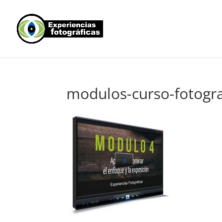
modulos-curso-fotogra