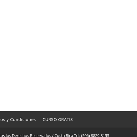
os y Condiciones
CURSO GRATIS
os los Derechos Reservados / Costa Rica Tel: (506) 8829-8155