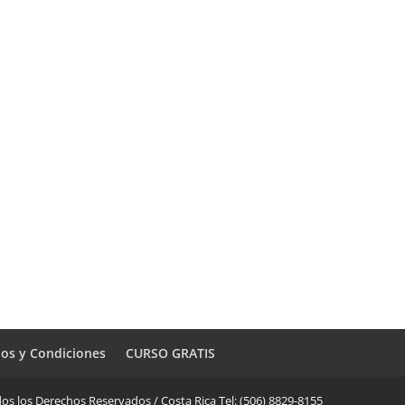
os y Condiciones
CURSO GRATIS
os los Derechos Reservados / Costa Rica Tel: (506) 8829-8155