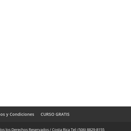
os y Condiciones
CURSO GRATIS
os los Derechos Reservados / Costa Rica Tel: (506) 8829-8155