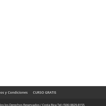
os y Condiciones
CURSO GRATIS
os los Derechos Reservados / Costa Rica Tel: (506) 8829-8155