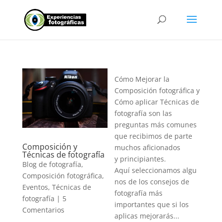
Cómo Mejorar la
Composición fotográfica y
Cómo aplicar Técnicas de
fotografía son las
preguntas más comunes
que recibimos de parte
Composición y
muchos aficionados
Técnicas de fotografía
y principiantes.
Blog de fotografía
,
Aquí seleccionamos algu
Composición fotográfica
,
nos de los consejos de
Eventos
,
Técnicas de
fotografía más
fotografía
|
5
importantes que si los
Comentarios
aplicas mejorarás...