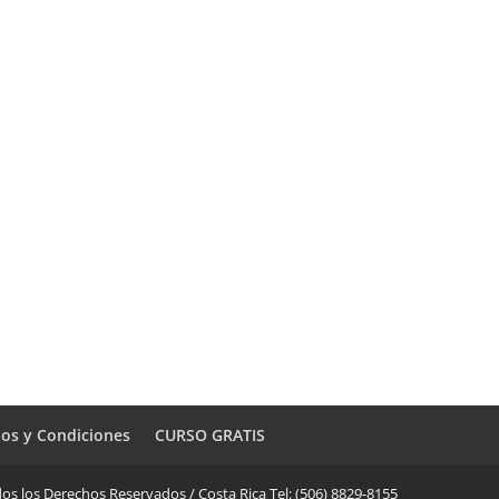
os y Condiciones
CURSO GRATIS
os los Derechos Reservados / Costa Rica Tel: (506) 8829-8155