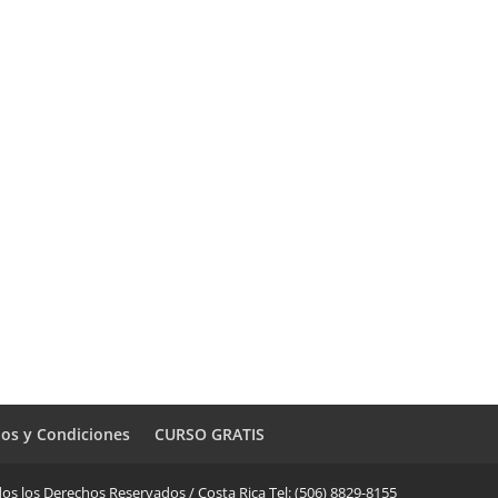
os y Condiciones
CURSO GRATIS
os los Derechos Reservados / Costa Rica Tel: (506) 8829-8155