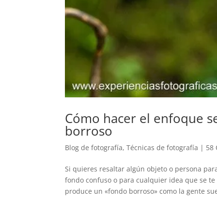
Cómo hacer el enfoque sel
borroso
Blog de fotografía
,
Técnicas de fotografía
|
58 
Si quieres resaltar algún objeto o persona para
fondo confuso o para cualquier idea que se te 
produce un «fondo borroso» como la gente suel