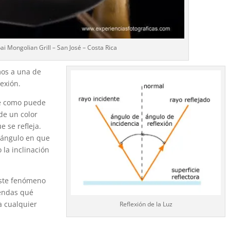
 Mongolian Grill – San José – Costa Rica
mos a una de
lexión.
nte como puede
de un color
e se refleja.
l ángulo en que
 la inclinación
 este fenómeno
iendas qué
a cualquier
Reflexión de la Luz