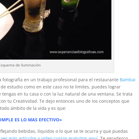
Esquema de iluminación
a fotografía en un trabajo profesional para el restaurante
Bambai
 de estudio como en este caso no te limites, puedes lograr
 tengas en tu casa o con la luz natural de una ventana. Se trata
 con tu Creatividad. Te dejo entonces uno de los conceptos que
todo ámbito de la vida y es que:
IMPLE ES LO MAS EFECTIVO»
flejando bebidas, líquidos o lo que se te ocurra y que puedas
a
ver más artículos y video cursos gratuitos aquí
. Te agradezco