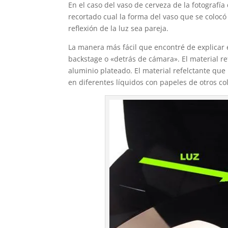
En el caso del vaso de cerveza de la fotografía 
recortado cual la forma del vaso que se colocó
reflexión de la luz sea pareja.
La manera más fácil que encontré de explicar
backstage o «detrás de cámara». El material re
aluminio plateado. El material refelctante que
en diferentes líquidos con papeles de otros co