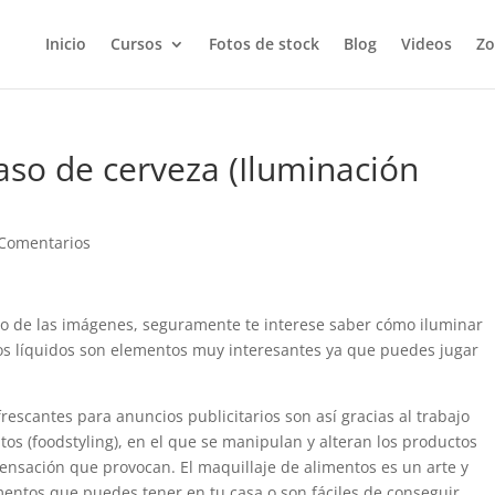
Inicio
Cursos
Fotos de stock
Blog
Videos
Zo
aso de cerveza (Iluminación
Comentarios
do de las imágenes, seguramente te interese saber cómo iluminar
 Los líquidos son elementos muy interesantes ya que puedes jugar
rescantes para anuncios publicitarios son así gracias al trabajo
tos (foodstyling), en el que se manipulan y alteran los productos
nsación que provocan. El maquillaje de alimentos es un arte y
entos que puedes tener en tu casa o son fáciles de conseguir,