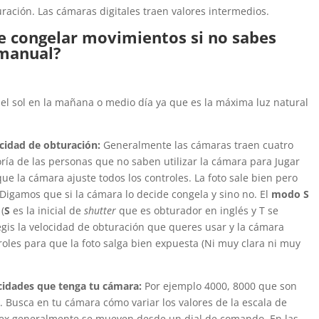
uración. Las cámaras digitales traen valores intermedios.
de congelar movimientos si no sabes
 manual?
del sol en la mañana o medio día ya que es la máxima luz natural
ocidad de obturación:
Generalmente las cámaras traen cuatro
oría de las personas que no saben utilizar la cámara para Jugar
ue la cámara ajuste todos los controles. La foto sale bien pero
Digamos que si la cámara lo decide congela y sino no. El
modo S
 (
S
es la inicial de
shutter
que es obturador en inglés y T se
legis la velocidad de obturación que queres usar y la cámara
oles para que la foto salga bien expuesta (Ni muy clara ni muy
ocidades que tenga tu cámara:
Por ejemplo 4000, 8000 que son
. Busca en tu cámara cómo variar los valores de la escala de
flex generalmente se mueven desde un dial de comando. En las