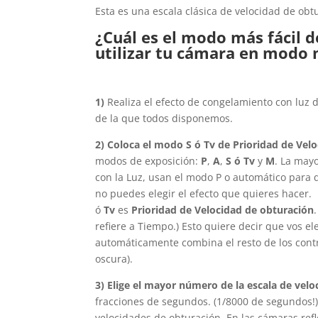
Esta es una escala clásica de velocidad de obt
¿Cuál es el modo más fácil 
utilizar tu cámara en modo
1)
Realiza el efecto de congelamiento con luz 
de la que todos disponemos.
2) Coloca el modo S ó Tv de Prioridad de Vel
modos de exposición:
P
,
A
,
S ó Tv
y
M
. La may
con la Luz, usan el modo P o automático para q
no puedes elegir el efecto que quieres hacer. 
ó
Tv
es
Prioridad de Velocidad de obturación
.
refiere a Tiempo.) Esto quiere decir que vos e
automáticamente combina el resto de los contr
oscura).
3) Elige el mayor número de la escala de vel
fracciones de segundos. (1/8000 de segundos!)
velocidades de obturación. En las cámaras re