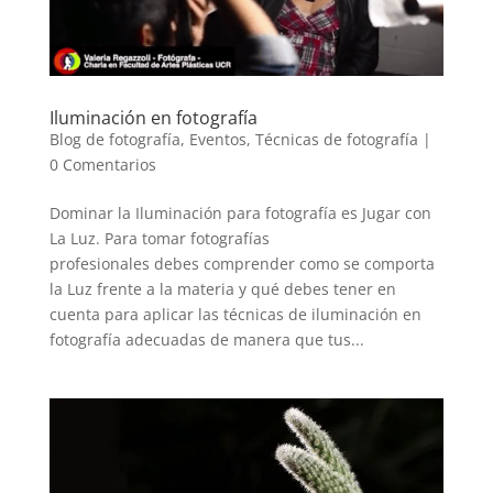
Iluminación en fotografía
Blog de fotografía
,
Eventos
,
Técnicas de fotografía
|
0 Comentarios
Dominar la Iluminación para fotografía es Jugar con
La Luz. Para tomar fotografías
profesionales debes comprender como se comporta
la Luz frente a la materia y qué debes tener en
cuenta para aplicar las técnicas de iluminación en
fotografía adecuadas de manera que tus...