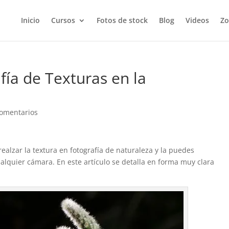
Inicio
Cursos
Fotos de stock
Blog
Videos
Zo
fía de Texturas en la
omentarios
realzar la textura en fotografía de naturaleza y la puedes
alquier cámara. En este artículo se detalla en forma muy clara