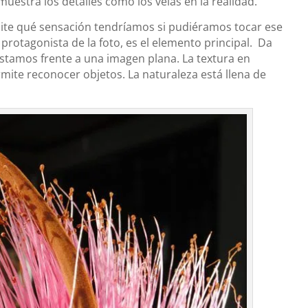
 muestra los detalles cómo los veías en la realidad.
mite qué sensación tendríamos si pudiéramos tocar ese
 protagonista de la foto, es el elemento principal. Da
estamos frente a una imagen plana.
La textura en
rmite reconocer objetos. La naturaleza está llena de